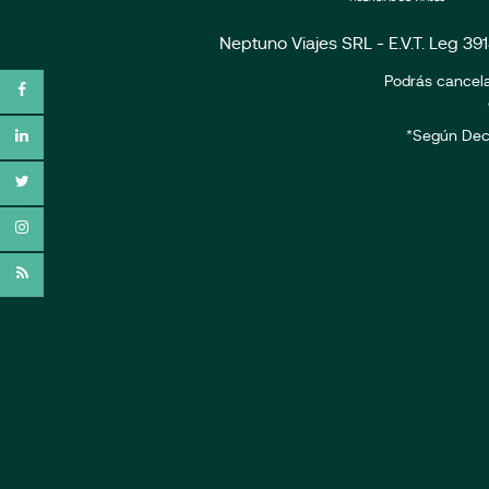
Neptuno Viajes SRL - E.V.T. Leg 39
Podrás cancela
*Según Dec. 