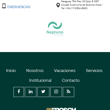
Paraguay 754 Piso 02 Dpto B 1057
Ciudad Autónoma de Buenos Aires |
EMERGENCIAS
Tel: (+54 ) 11 5254-8900
Inicio
Nosotros
Vacaciones
Servicios
Institucional
Contacto