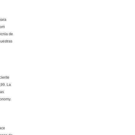
para
Tom
ecnia de
nuestras
ciente
,99. La
las
conomy.
race