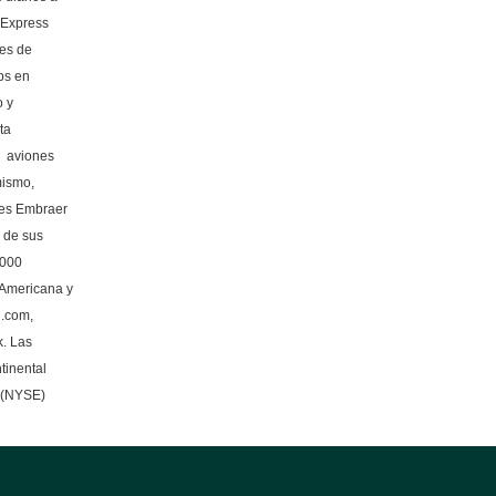
 Express
nes de
bs en
o y
ta
s aviones
mismo,
nes Embraer
 de sus
.000
 Americana y
d.com,
k. Las
tinental
k (NYSE)