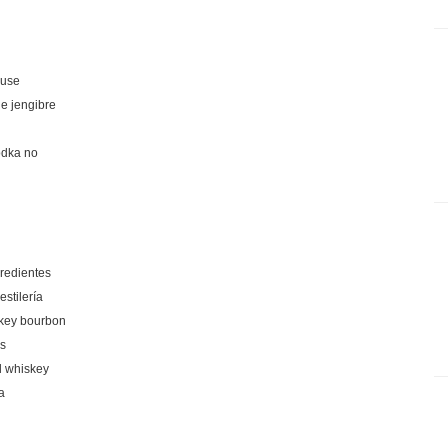
ouse
de jengibre
odka no
redientes
stilería
skey bourbon
as
l whiskey
a