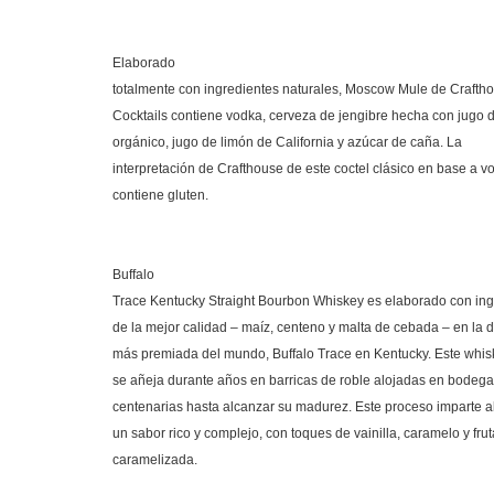
Elaborado
totalmente con ingredientes naturales, Moscow Mule de Crafth
Cocktails contiene vodka, cerveza de jengibre hecha con jugo 
orgánico, jugo de limón de California y azúcar de caña. La
interpretación de Crafthouse de este coctel clásico en base a v
contiene gluten.
Buffalo
Trace Kentucky Straight Bourbon Whiskey es elaborado con ing
de la mejor calidad – maíz, centeno y malta de cebada – en la de
más premiada del mundo, Buffalo Trace en Kentucky. Este whi
se añeja durante años en barricas de roble alojadas en bodeg
centenarias hasta alcanzar su madurez. Este proceso imparte a
un sabor rico y complejo, con toques de vainilla, caramelo y frut
caramelizada.