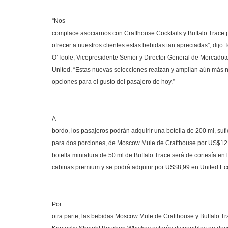
“Nos
complace asociarnos con Crafthouse Cocktails y Buffalo Trace 
ofrecer a nuestros clientes estas bebidas tan apreciadas”, dijo 
O’Toole, Vicepresidente Senior y Director General de Mercadot
United. “Estas nuevas selecciones realzan y amplían aún más 
opciones para el gusto del pasajero de hoy.”
A
bordo, los pasajeros podrán adquirir una botella de 200 ml, sufi
para dos porciones, de Moscow Mule de Crafthouse por US$12
botella miniatura de 50 ml de Buffalo Trace será de cortesía en 
cabinas premium y se podrá adquirir por US$8,99 en United E
Por
otra parte, las bebidas Moscow Mule de Crafthouse y Buffalo T