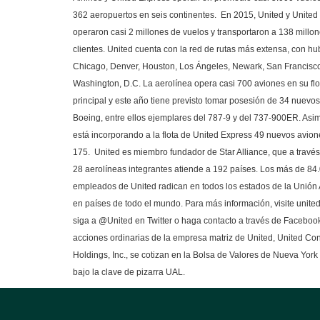
362 aeropuertos en seis continentes. En 2015, United y United
operaron casi 2 millones de vuelos y transportaron a 138 millo
clientes. United cuenta con la red de rutas más extensa, con hu
Chicago, Denver, Houston, Los Ángeles, Newark, San Francisc
Washington, D.C. La aerolínea opera casi 700 aviones en su flo
principal y este año tiene previsto tomar posesión de 34 nuevo
Boeing, entre ellos ejemplares del 787-9 y del 737-900ER. Asi
está incorporando a la flota de United Express 49 nuevos avio
175. United es miembro fundador de Star Alliance, que a través
28 aerolíneas integrantes atiende a 192 países. Los más de 84
empleados de United radican en todos los estados de la Unión
en países de todo el mundo. Para más información, visite unite
siga a @United en Twitter o haga contacto a través de Faceboo
acciones ordinarias de la empresa matriz de United, United Con
Holdings, Inc., se cotizan en la Bolsa de Valores de Nueva Yor
bajo la clave de pizarra UAL.