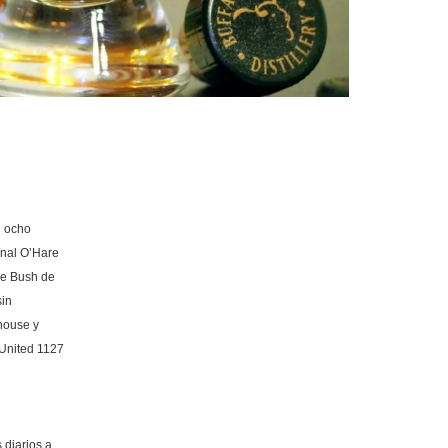
n ocho
onal O’Hare
ge Bush de
sin
house y
 United 1127
 diarios a