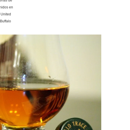
cenas de
nidos en
 United
Buffalo