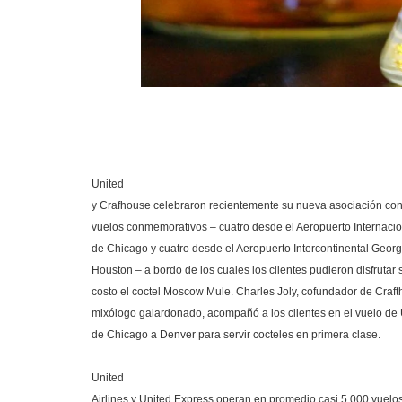
United
y Crafhouse celebraron recientemente su nueva asociación co
vuelos conmemorativos – cuatro desde el Aeropuerto Internaci
de Chicago y cuatro desde el Aeropuerto Intercontinental Geor
Houston – a bordo de los cuales los clientes pudieron disfrutar 
costo el coctel Moscow Mule. Charles Joly, cofundador de Craft
mixólogo galardonado, acompañó a los clientes en el vuelo de
de Chicago a Denver para servir cocteles en primera clase.
United
Airlines y United Express operan en promedio casi 5.000 vuelos