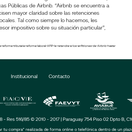
cas Públicas de Airbnb. “Airbnb se encuentra a
cisen mayor claridad sobre las retenciones
locales. Tal como siempre lo hacemos, les
or impositivo sobre su situación particular”,
a-reforma-tributaria-reforma-laboral-AFIP-le-retendra-a-los-anfitriones-de-Airbnb-hasta-
Institucional
Contacto
18 - Res 516/85 © 2010 - 2017 | Paraguay 754 Piso 02 Dpto B, 
r tu compra* realizada de forma online o telefónica dentro de un pla