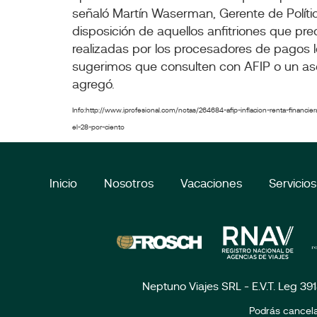
señaló Martín Waserman, Gerente de Políti
disposición de aquellos anfitriones que pre
realizadas por los procesadores de pagos 
sugerimos que consulten con AFIP o un ases
agregó.
Info:http://www.iprofesional.com/notas/264684-afip-inflacion-renta-financier
el-28-por-ciento
Inicio
Nosotros
Vacaciones
Servicios
Neptuno Viajes SRL - E.V.T. Leg 39
Podrás cancela