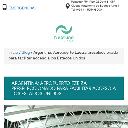
Paraguay 754 Piso 02 Dpto B 1057
Ciudad Autónoma de Buenos Aires |
EMERGENCIAS
Tel: (+54 ) 11 5254-8900
Inicio
/
Blog
/
Argentina: Aeropuerto Ezeiza preseleccionado
para facilitar acceso a los Estados Unidos
ARGENTINA: AEROPUERTO EZEIZA
PRESELECCIONADO PARA FACILITAR ACCESO A
LOS ESTADOS UNIDOS