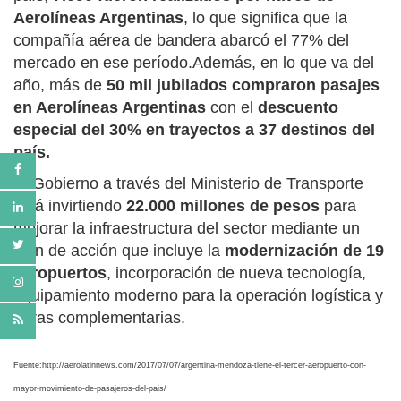
Aerolíneas Argentinas
, lo que significa que la
compañía aérea de bandera abarcó el 77% del
mercado en ese período.Además, en lo que va del
año, más de
50 mil jubilados compraron pasajes
en Aerolíneas Argentinas
con el
descuento
especial del 30% en trayectos a 37 destinos del
país.
El Gobierno a través del Ministerio de Transporte
está invirtiendo
22.000 millones de pesos
para
mejorar la infraestructura del sector mediante un
plan de acción que incluye la
modernización de 19
aeropuertos
, incorporación de nueva tecnología,
equipamiento moderno para la operación logística y
obras complementarias.
Fuente:http://aerolatinnews.com/2017/07/07/argentina-mendoza-tiene-el-tercer-aeropuerto-con-
mayor-movimiento-de-pasajeros-del-pais/