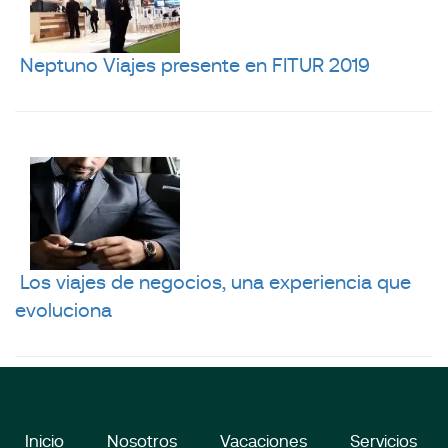
Neptuno Viajes presente en FITUR 2019
Los viajes de negocios, una experiencia que
evoluciona
Inicio
Nosotros
Vacaciones
Servicios