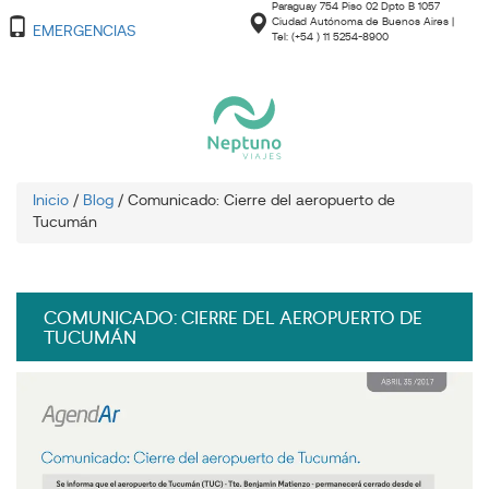
Paraguay 754 Piso 02 Dpto B 1057
Ciudad Autónoma de Buenos Aires |
EMERGENCIAS
Tel: (+54 ) 11 5254-8900
Inicio
/
Blog
/
Comunicado: Cierre del aeropuerto de
Tucumán
COMUNICADO: CIERRE DEL AEROPUERTO DE
TUCUMÁN