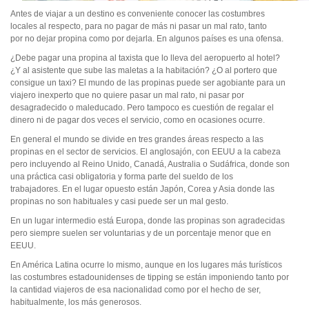
Antes de viajar a un destino es conveniente conocer las costumbres
locales al respecto, para no pagar de más ni pasar un mal rato, tanto
por no dejar propina como por dejarla. En algunos países es una ofensa.
¿Debe pagar una propina al taxista que lo lleva del aeropuerto al hotel?
¿Y al asistente que sube las maletas a la habitación? ¿O al portero que
consigue un taxi? El mundo de las propinas puede ser agobiante para un
viajero inexperto que no quiere pasar un mal rato, ni pasar por
desagradecido o maleducado. Pero tampoco es cuestión de regalar el
dinero ni de pagar dos veces el servicio, como en ocasiones ocurre.
En general el mundo se divide en tres grandes áreas respecto a las
propinas en el sector de servicios. El anglosajón, con EEUU a la cabeza
pero incluyendo al Reino Unido, Canadá, Australia o Sudáfrica, donde son
una práctica casi obligatoria y forma parte del sueldo de los
trabajadores. En el lugar opuesto están Japón, Corea y Asia donde las
propinas no son habituales y casi puede ser un mal gesto.
En un lugar intermedio está Europa, donde las propinas son agradecidas
pero siempre suelen ser voluntarias y de un porcentaje menor que en
EEUU.
En América Latina ocurre lo mismo, aunque en los lugares más turísticos
las costumbres estadounidenses de tipping se están imponiendo tanto por
la cantidad viajeros de esa nacionalidad como por el hecho de ser,
habitualmente, los más generosos.