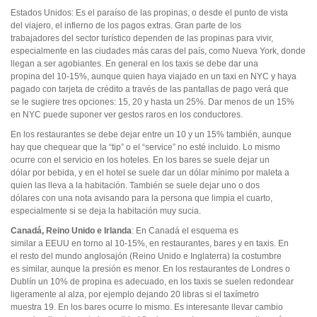
Estados Unidos: Es el paraíso de las propinas, o desde el punto de vista
del viajero, el infierno de los pagos extras. Gran parte de los
trabajadores del sector turístico dependen de las propinas para vivir,
especialmente en las ciudades más caras del país, como Nueva York, donde
llegan a ser agobiantes. En general en los taxis se debe dar una
propina del 10-15%, aunque quien haya viajado en un taxi en NYC y haya
pagado con tarjeta de crédito a través de las pantallas de pago verá que
se le sugiere tres opciones: 15, 20 y hasta un 25%. Dar menos de un 15%
en NYC puede suponer ver gestos raros en los conductores.
En los restaurantes se debe dejar entre un 10 y un 15% también, aunque
hay que chequear que la “tip” o el “service” no esté incluido. Lo mismo
ocurre con el servicio en los hoteles. En los bares se suele dejar un
dólar por bebida, y en el hotel se suele dar un dólar mínimo por maleta a
quien las lleva a la habitación. También se suele dejar uno o dos
dólares con una nota avisando para la persona que limpia el cuarto,
especialmente si se deja la habitación muy sucia.
Canadá, Reino Unido e Irlanda
: En Canadá el esquema es
similar a EEUU en torno al 10-15%, en restaurantes, bares y en taxis. En
el resto del mundo anglosajón (Reino Unido e Inglaterra) la costumbre
es similar, aunque la presión es menor. En los restaurantes de Londres o
Dublín un 10% de propina es adecuado, en los taxis se suelen redondear
ligeramente al alza, por ejemplo dejando 20 libras si el taxímetro
muestra 19. En los bares ocurre lo mismo. Es interesante llevar cambio