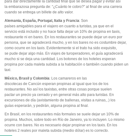
para dar directamente la cantidad final que se desea pagar y evitar así
la embarazosa pregunta de: “¿Cuánto le cobro?” al final de una carrera
cuando se entrega un billete de alto valor.
Alemania, España, Portugal, Italia y Francia
: Son
países amigables para el viajero en cuanto a turistas, ya que en el
servicio está incluido y no hace falta dejar un 10% de propina en taxis,
restaurante ni en bares. En los restaurantes se puede dejar un euro por
persona, que se agradecerá mucho, y en los bares no es costumbre dejar,
como ocurre en los taxis. Evidentemente si el trato ha sido exquisito,
se pude dejar algo más. En viajes de turoperadores, el guía agradecerá
mucho si se deja una cantidad. Los botones de los hoteles esperan
propina por cada maleta subida a la habitación o también cuando piden un
taxi.
México, Brasil y Colombia
: Los camareros en las
discotecas de Cancún esperan propinas al igual que los de los
restaurantes. No así los taxistas, entre otras cosas porque suelen
pactar un precio ya cerrado y en general más alto para turistas. En
excursiones de día (avistamiento de ballenas, visitas a ruinas,..) los
guías esperarán, y pedirán, alguna propina al final.
En Brasil, en los restaurantes más formales se suele dejar un 10% de
propina. Muchos, sobre todo en Río de Janeiro, ya lo incluyen. Lo mismo
ocurre con bares. No es necesario dejar propinar en los taxis. En los
hoteles 2 reales por maleta subida (medio dólar) es lo correcto.