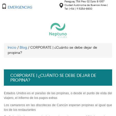
Paraguay 754 Piso 02 Dpto B 1057
Ciudad Autónoma de Buenos Aires |
EMERGENCIAS
Tel: (+54 ) 11 5254-8900
Inicio
/
Blog
/
CORPORATE | ¿Cuánto se debe dejar de
propina?
CORPORATE | ¿CUÁNTO SE DEBE DEJAR DE
PROPINA?
Estados Unidos es el paraíso de las propinas, o desde el punto de vista del
viajero, el infierno de los pagos extras
Los camareros en las discotecas de Cancún esperan propinas al igual que
los de los restaurantes