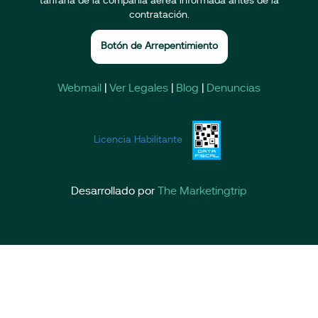
tarifaria de la compañía aérea informada antes de la
contratación.
Botón de Arrepentimiento
Webmail
|
Ver Legales
|
Blog
|
Denuncias
Licencia Habilitante
Desarrollado por
The Marketingtrip