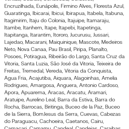
Encruzilhada, Eunápolis, Firmino Alves, Floresta Azul,
Guaratinga, Ibicarai, Ibicui, Ibirapua, Itabela, Itabuna,
Itagimirim, Itaju do Colonia, Itajuipe, Itamaraju,
Itambe, Itanhem, Itape, Itapebi, Itapetinga,
Itapitanga, Itarantim, Itororo, Jucurusu, Jussari,
Lajedao, Macarani, Maiquinique, Mascote, Medeiros
Neto, Nova Canaa, Pau Brasil, Piripa, Planalto,
Posoes, Potiragua, Ribeirão do Largo, Santa Cruz da
Vitoria, Santa Luzia, São José da Vitoria, Teixeira de
Freitas, Tremedal, Vereda, Vitoria da Conquista,
Agua Fria, Acajutiba, Aiquara, Alagoinhas, Amelia
Rodrigues, Amargosa, Anguera, Antonio Cardoso,
Apora, Apuarema, Aracas, Aracatu, Aramari,
Aratuipe, Aurelino Leal, Barra da Estiva, Barra do
Rocha, Barrocas, Biritinga, Buceo de la Paz, Buceo
de la Sierra, BomJesus da Serra, Cuevas, Cabezas
do Paraguacu, Cachoeira, Caetanos, Cairu,
Camacari, Camamu, Candeal, Candeias, Caraibas,