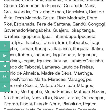
Conde, Concedas de Sincora, Coracade María,
Cra- volandia, Cruz das Almas, DarioMeira, Dias de
Ávila, Dom Macedo Costa, Elisio Medrado, Entre
Ríos, Esplanada, Feira de Santana, Gandú, Gongogi,
GovernadorMangabeira, Guajeru, Ibirapitanga,
Ibirataia, Igrapiuna, Iguai, Inhambupe, Ipecaeta,
Ipiau, Ipira, Irajuba, Iramaia, Irara, Itaberaba, Itagi,
Itagiba, Itamari, Itanagra, Itaparica, Itaquara, Itatim,
Itirucu, Itubera, Jacaraci, Jaguaquara, Jaguaripe,
Jandaira, Jequie, Jiquirica, Jitauna, LafaieteCoutinho,
Lajedo do Tabocal, Lamarao, Lauro de Freitas,
Licinio de Almeida, Madre de Deus, Maetinga,
ManoelVitorino, Marta, Maracas, Maragogipe,
Marcionilio Souza, Mata de Sao Joao, Milagres,
Mirante, Mortugaba, Muniz Ferreira, Mutuipe, Nazare,
Nilo Pecanha, Nueva Ibia, Nova Itarana, Ouricangas,
Pedrao, Pindai, Piraí do Norte, Planaltino, Pojuca,