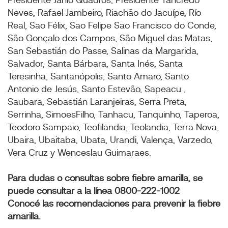
Presidente Janio Quadros, Presidente Tancredo
Neves, Rafael Jambeiro, Riachão do Jacuípe, Río
Real, Sao Félix, Sao Felipe Sao Francisco do Conde,
São Gonçalo dos Campos, São Miguel das Matas,
San Sebastián do Passe, Salinas da Margarida,
Salvador, Santa Bárbara, Santa Inés, Santa
Teresinha, Santanópolis, Santo Amaro, Santo
Antonio de Jesús, Santo Estevão, Sapeacu ,
Saubara, Sebastián Laranjeiras, Serra Preta,
Serrinha, SimoesFilho, Tanhacu, Tanquinho, Taperoa,
Teodoro Sampaio, Teofilandia, Teolandia, Terra Nova,
Ubaira, Ubaitaba, Ubata, Urandi, Valença, Varzedo,
Vera Cruz y Wenceslau Guimaraes.
Para dudas o consultas sobre fiebre amarilla, se
puede consultar a la línea 0800-222-1002
Conocé las recomendaciones para prevenir la fiebre
amarilla.