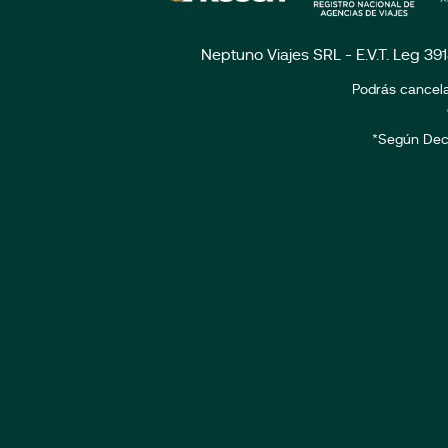
Neptuno Viajes SRL - E.V.T. Leg 39
Podrás cancela
*Según Dec. 