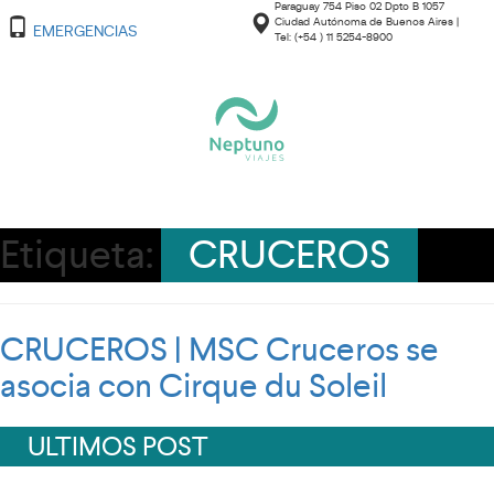
Paraguay 754 Piso 02 Dpto B 1057
Ciudad Autónoma de Buenos Aires |
EMERGENCIAS
Tel: (+54 ) 11 5254-8900
Etiqueta:
CRUCEROS
CRUCEROS | MSC Cruceros se
asocia con Cirque du Soleil
ULTIMOS POST