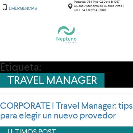
Paraguay 754 Piso 02 Dpto B 1057
Ciudad Autónoma de Buenos Aires |
EMERGENCIAS
Tel: (+54 ) 11 5254-8900
Etiqueta:
TRAVEL MANAGER
CORPORATE | Travel Manager: tips
para elegir un nuevo provedor
ULTIMOS POST