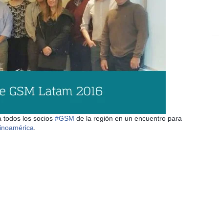
a todos los socios
‪#‎
GSM‬
de la región en un encuentro para
inoamérica‬
.