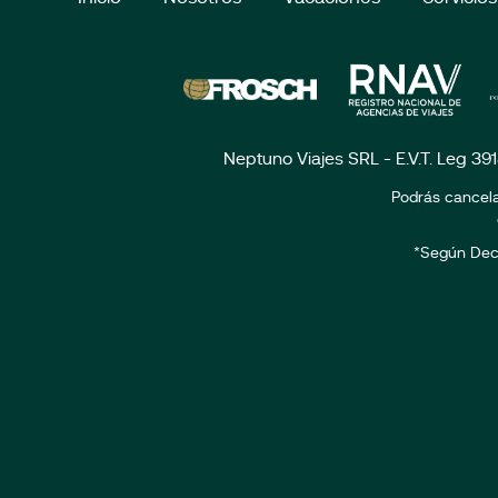
Neptuno Viajes SRL - E.V.T. Leg 39
Podrás cancela
*Según Dec. 