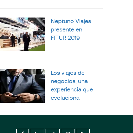
Neptuno Viajes
presente en
FITUR 2019
Los viajes de
negocios, una
experiencia que
evoluciona